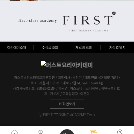
아카데미소개
수강료 조회
재료비 조회
지점별 위치
퍼스트바리스타제과제빵학원 / 대표이사 : 박천기 / 대표전화 : 02-6956-7064 /
주소 : 서울 서초구 서초대로 77길 61, S&G Tower 4층
사업자등록번호 : 360-85-01984 / 학원명 : 퍼스트바리스타학원 / 학원등록번호 :
제 12716호 / 교육담당자 : 이은희
PC화면보기
ⓒ FIRST COOKING ACADEMY Corp.