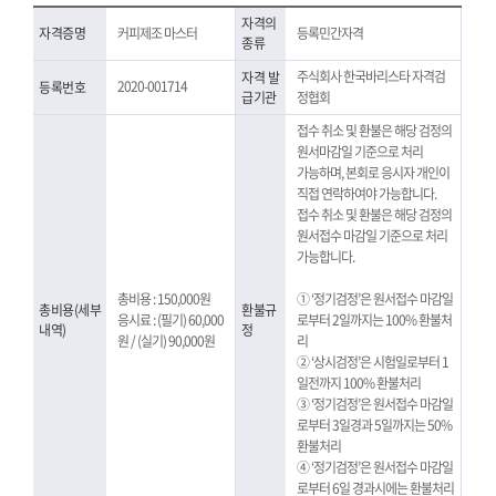
자격의
자격증명
커피제조 마스터
등록민간자격
종류
주식회사 한국바리스타 자격검
자격 발
2020-001714
등록번호
급기관
정협회
접수 취소 및 환불은 해당 검정의
원서마감일 기준으로 처리
가능하며, 본회로 응시자 개인이
직접 연락하여야 가능합니다.
접수 취소 및 환불은 해당 검정의
원서접수 마감일 기준으로 처리
가능합니다.
총비용 : 150,000원
① ‘정기검정’은 원서접수 마감일
총비용(세부
환불규
응시료 : (필기) 60,000
로부터 2일까지는 100% 환불처
내역)
정
원 / (실기) 90,000원
리
② ‘상시검정’은 시험일로부터 1
일전까지 100% 환불처리
③ ‘정기검정’은 원서접수 마감일
로부터 3일경과 5일까지는 50%
환불처리
④ ‘정기검정’은 원서접수 마감일
로부터 6일 경과시에는 환불처리