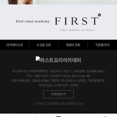
아카데미소개
수강료 조회
재료비 조회
지점별 위치
퍼스트바리스타제과제빵학원 / 대표이사 : 박천기 / 대표전화 : 02-6956-7064 /
주소 : 서울 서초구 서초대로 77길 61, S&G Tower 4층
사업자등록번호 : 360-85-01984 / 학원명 : 퍼스트바리스타학원 / 학원등록번호 :
제 12716호 / 교육담당자 : 이은희
PC화면보기
ⓒ FIRST COOKING ACADEMY Corp.