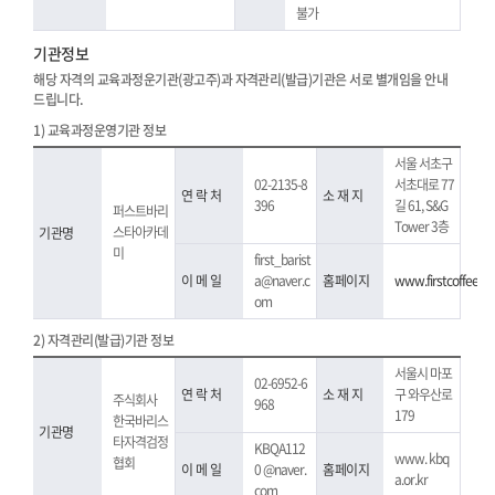
불가
기관정보
해당 자격의 교육과정운기관(광고주)과 자격관리(발급)기관은 서로 별개임을 안내
드립니다.
1) 교육과정운영기관 정보
서울 서초구
02-2135-8
서초대로 77
연 락 처
소 재 지
396
길 61, S&G
퍼스트바리
Tower 3층
스타아카데
기관명
미
first_barist
이 메 일
a@naver.c
홈페이지
www.firstcoffee.co
om
2) 자격관리(발급)기관 정보
서울시 마포
02-6952-6
연 락 처
소 재 지
구 와우산로
주식회사
968
179
한국바리스
기관명
타자격검정
KBQA112
www. kbq
협회
이 메 일
0 @naver.
홈페이지
a.or.kr
com