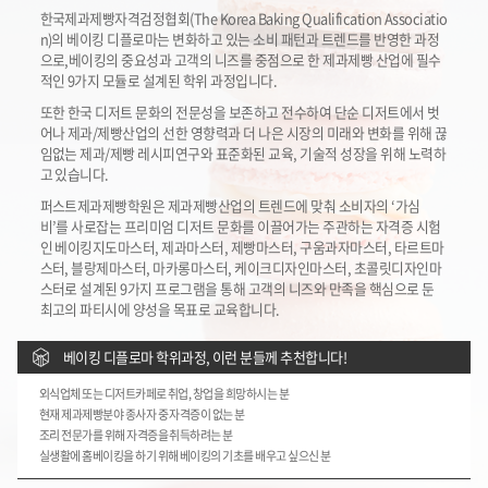
한국제과제빵자격검정협회(The Korea Baking Qualification Associatio
n)의 베이킹 디플로마는 변화하고 있는 소비 패턴과 트렌드를 반영한 과정
으로,베이킹의 중요성과 고객의 니즈를 중점으로 한 제과제빵 산업에 필수
적인 9가지 모듈로 설계된 학위 과정입니다.
또한 한국 디저트 문화의 전문성을 보존하고 전수하여 단순 디저트에서 벗
어나 제과/제빵산업의 선한 영향력과 더 나은 시장의 미래와 변화를 위해 끊
임없는 제과/제빵 레시피연구와 표준화된 교육, 기술적 성장을 위해 노력하
고 있습니다.
퍼스트제과제빵학원은 제과제빵산업의 트렌드에 맞춰 소비자의 ‘가심
비’를 사로잡는 프리미엄 디저트 문화를 이끌어가는 주관하는 자격증 시험
인 베이킹지도마스터, 제과마스터, 제빵마스터, 구움과자마스터, 타르트마
스터, 블랑제마스터, 마카롱마스터, 케이크디자인마스터, 초콜릿디자인마
스터로 설계된 9가지 프로그램을 통해 고객의 니즈와 만족을 핵심으로 둔
최고의 파티시에 양성을 목표로 교육합니다.
베이킹 디플로마 학위과정, 이런 분들께 추천합니다!
외식업체 또는 디저트카페로 취업, 창업을 희망하시는 분
현재 제과제빵분야 종사자 중 자격증이 없는 분
조리 전문가를 위해 자격증을 취득하려는 분
실생활에 홈베이킹을 하기 위해 베이킹의 기초를 배우고 싶으신 분