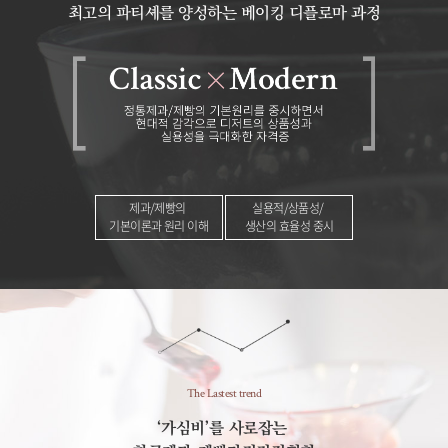
최고의 파티셰를 양성하는 베이킹 디플로마 과정
제과/제빵의
실용적/상품성/
기본이론과 원리 이해
생산의 효율성 중시
The Lastest trend
‘가심비’를 사로잡는