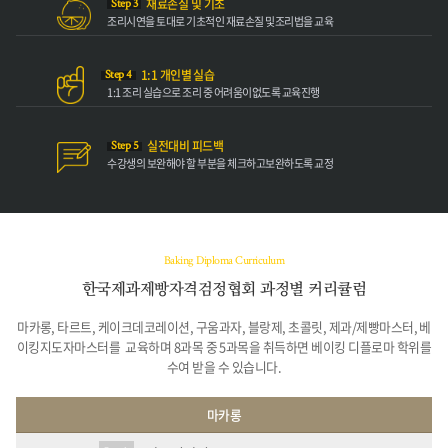
재료손질 및 기초
Step 3
조리시연을 토대로
기초적인 재료손질 및
조리법을 교육
1:1 개인별 실습
Step 4
1:1 조리 실습으로
조리 중 어려움이
없도록 교육진행
실전대비 피드백
Step 5
수강생의 보완해야
할 부분을 체크하고
보완하도록 교정
Baking Diploma Curriculum
한국제과제빵자격검정협회 과정별 커리큘럼
마카롱, 타르트, 케이크데코레이션, 구움과자, 블랑제, 초콜릿, 제과/제빵마스터, 베
이킹지도자마스터를
교육하며 8과목 중 5과목을 취득하면 베이킹 디플로마 학위를
수여 받을 수 있습니다.
마카롱